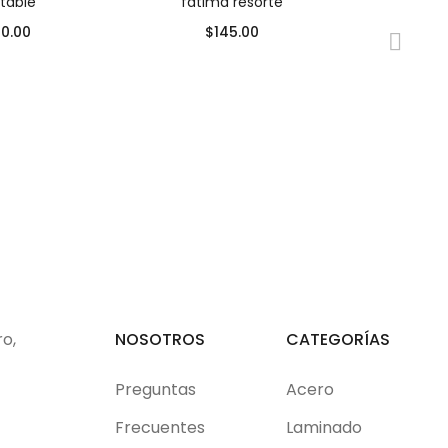
stable
fatima resorte
20.00
$
145.00
Aret
$
ro,
NOSOTROS
CATEGORÍAS
Preguntas
Acero
Frecuentes
Laminado