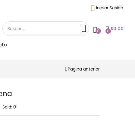
Iniciar Sesión
$
0.00
0
0
cto
Pagina anterior
rena
Sold:
0