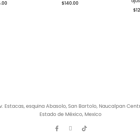
aju
5.00
$
140.00
$
1
v. Estacas, esquina Abasolo, San Bartolo, Naucalpan Cent
Estado de México, Mexico