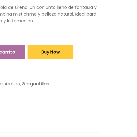
la de sirena. Un conjunto lleno de fantasía y
ina misticismo y belleza natural. Ideal para
 y lo femenino.
 carrito
Buy Now
le
Aretes
Gargantillas