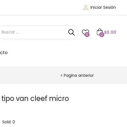
Iniciar Sesión
$
0.00
0
0
cto
Pagina anterior
 tipo van cleef micro
Sold:
0