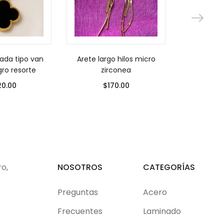
rada tipo van
Arete largo hilos micro
Pulsera t
gro resorte
zirconea
vinipiel 
20.00
$
170.00
$
ro,
NOSOTROS
CATEGORÍAS
Preguntas
Acero
Frecuentes
Laminado