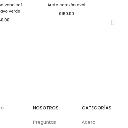
ipo vancleef
Arete corazón oval
clavo verde
$
160.00
60.00
Pulsera 
$
ro,
NOSOTROS
CATEGORÍAS
Preguntas
Acero