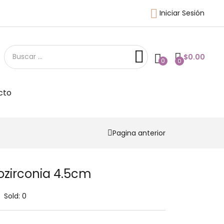
Iniciar Sesión
$
0.00
0
0
cto
Pagina anterior
rozirconia 4.5cm
Sold:
0