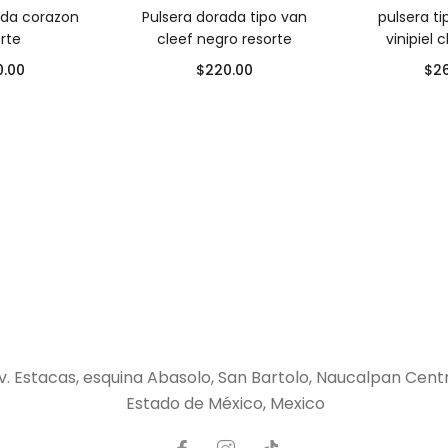
ada corazon
Pulsera dorada tipo van
pulsera t
rte
cleef negro resorte
vinipiel 
0.00
$
220.00
$
2
v. Estacas, esquina Abasolo, San Bartolo, Naucalpan Cent
Estado de México, Mexico