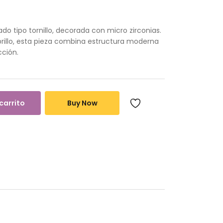
do tipo tornillo, decorada con micro zirconias.
rillo, esta pieza combina estructura moderna
cción.
 carrito
Buy Now