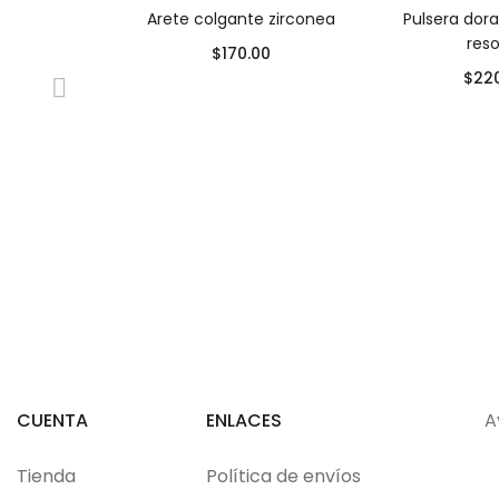
Arete colgante zirconea
Pulsera dor
reso
$
170.00
$
22
CUENTA
ENLACES
A
Tienda
Política de envíos