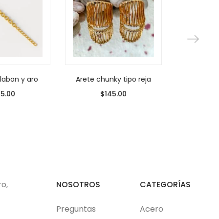
slabon y aro
Arete chunky tipo reja
Arete irr
45.00
$
145.00
$
ro,
NOSOTROS
CATEGORÍAS
Preguntas
Acero