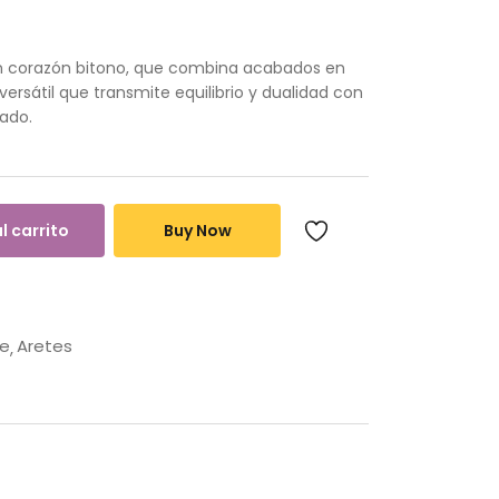
n corazón bitono, que combina acabados en
ersátil que transmite equilibrio y dualidad con
cado.
l carrito
Buy Now
le
Aretes