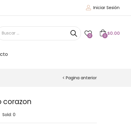
Iniciar Sesión
$
0.00
0
0
cto
Pagina anterior
o corazon
Sold:
0